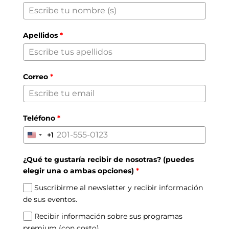
Apellidos
*
Correo
*
Teléfono
*
+1
United
States
¿Qué te gustaría recibir de nosotras? (puedes
+1
elegir una o ambas opciones)
*
Suscribirme al newsletter y recibir información
de sus eventos.
Recibir información sobre sus programas
premium (con costo).