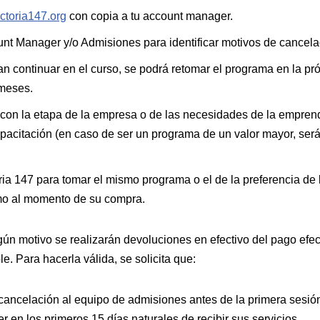
toria147.org
con copia a tu account manager.
nt Manager y/o Admisiones para identificar motivos de cancelac
n continuar en el curso, se podrá retomar el programa en la pr
 meses.
 con la etapa de la empresa o de las necesidades de la empren
capacitación (en caso de ser un programa de un valor mayor, será
toria 147 para tomar el mismo programa o el de la preferencia 
smo al momento de su compra.
gún motivo se realizarán devoluciones en efectivo del pago efe
le. Para hacerla válida, se solicita que:
celación al equipo de admisiones antes de la primera sesión d
 en los primeros 15 días naturales de recibir sus servicios.