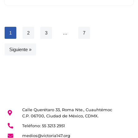
1
2
3
…
7
Siguiente »
Calle Querétaro 33, Roma Nte., Cuauhtémoc
C.P. 06700, Ciudad de México, CDMX.
Teléfono: 55 3213 2951
medios@victoria147.org