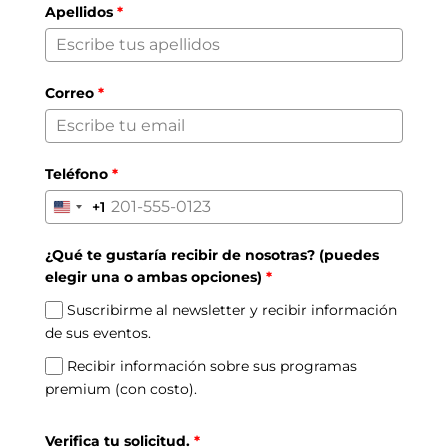
Apellidos
*
Correo
*
Teléfono
*
+1
United
States
¿Qué te gustaría recibir de nosotras? (puedes
+1
elegir una o ambas opciones)
*
Suscribirme al newsletter y recibir información
de sus eventos.
Recibir información sobre sus programas
premium (con costo).
Verifica tu solicitud.
*