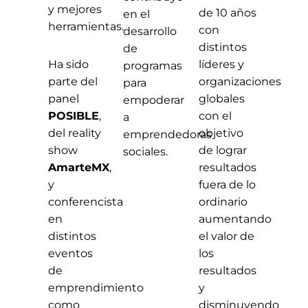
y mejores
de 10 años
en el
herramientas.
con
desarrollo
distintos
de
Ha sido
líderes y
programas
parte del
organizaciones
para
panel
globales
empoderar
POSIBLE
,
con el
a
del reality
objetivo
emprendedoras
show
de lograr
sociales.
AmarteMX
,
resultados
y
fuera de lo
conferencista
ordinario
en
aumentando
distintos
el valor de
eventos
los
de
resultados
emprendimiento
y
como
disminuyendo