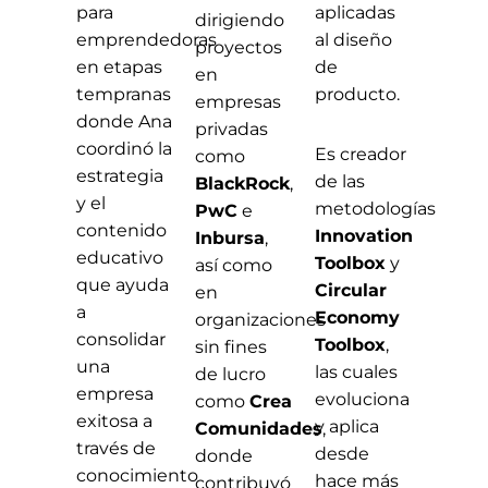
para
aplicadas
dirigiendo
emprendedoras
al diseño
proyectos
en etapas
de
en
tempranas
producto.
empresas
donde Ana
privadas
coordinó la
Es creador
como
estrategia
de las
BlackRock
,
y el
metodologías
PwC
e
contenido
Innovation
Inbursa
,
educativo
Toolbox
y
así como
que ayuda
Circular
en
a
Economy
organizaciones
consolidar
Toolbox
,
sin fines
una
las cuales
de lucro
empresa
evoluciona
como
Crea
exitosa a
y aplica
Comunidades
,
través de
desde
donde
conocimiento
hace más
contribuyó