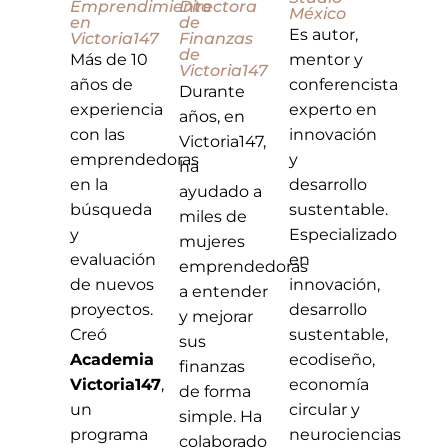
Emprendimiento
Directora
México
en
de
Es autor,
Victoria147
Finanzas
de
Más de 10
mentor y
Victoria147
años de
conferencista
Durante
experiencia
experto en
años, en
con las
innovación
Victoria147,
emprendedoras
y
ha
en la
desarrollo
ayudado a
búsqueda
sustentable.
miles de
y
Especializado
mujeres
evaluación
en
emprendedoras
de nuevos
innovación,
a entender
proyectos.
desarrollo
y mejorar
Creó
sustentable,
sus
Academia
ecodiseño,
finanzas
Victoria147
,
economía
de forma
un
circular y
simple. Ha
programa
neurociencias
colaborado