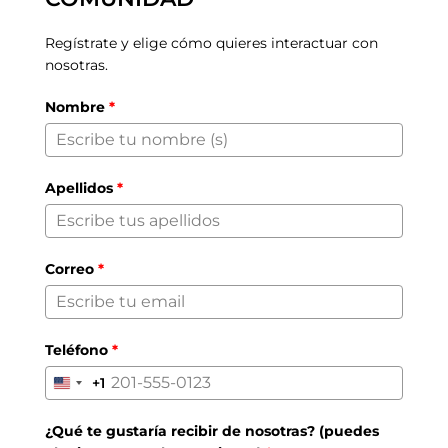
Regístrate y elige cómo quieres interactuar con
nosotras.
Nombre
*
Apellidos
*
Correo
*
Teléfono
*
+1
United
States
¿Qué te gustaría recibir de nosotras? (puedes
+1