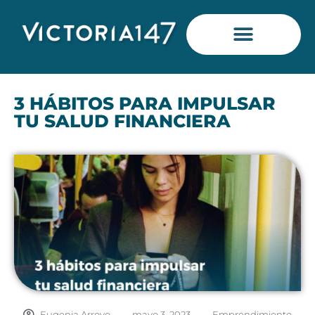
Saltar
al
contenido
3 HÁBITOS PARA IMPULSAR
TU SALUD FINANCIERA
Eugenia Arroyo
-
mayo 3, 2023
-
Emprendimiento