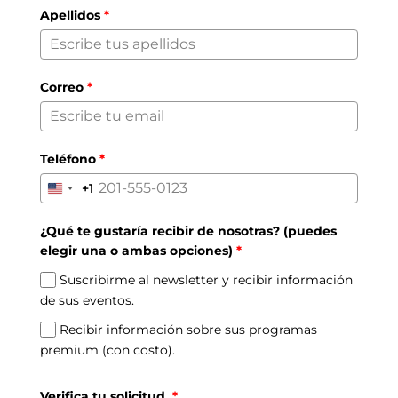
Apellidos
*
Correo
*
Teléfono
*
+1
United
States
¿Qué te gustaría recibir de nosotras? (puedes
+1
elegir una o ambas opciones)
*
Suscribirme al newsletter y recibir información
de sus eventos.
Recibir información sobre sus programas
premium (con costo).
Verifica tu solicitud.
*