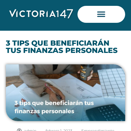
Saltar
al
contenido
3 TIPS QUE BENEFICIARÁN
TUS FINANZAS PERSONALES
admin
-
febrero 1, 2023
-
Emprendimiento