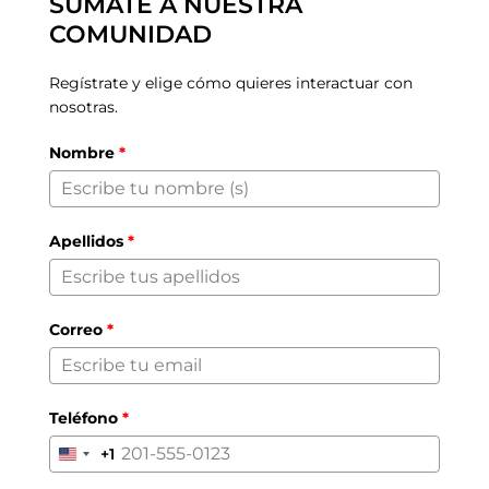
SÚMATE A NUESTRA
COMUNIDAD
Regístrate y elige cómo quieres interactuar con
nosotras.
Nombre
*
Apellidos
*
Correo
*
Teléfono
*
+1
United
States