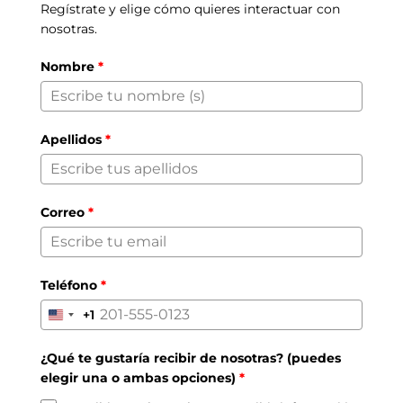
Regístrate y elige cómo quieres interactuar con
nosotras.
Nombre
*
Apellidos
*
Correo
*
Teléfono
*
+1
United
States
¿Qué te gustaría recibir de nosotras? (puedes
+1
elegir una o ambas opciones)
*