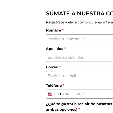
SÚMATE A NUESTRA 
Regístrate y elige cómo quieres inter
Nombre
*
Apellidos
*
Correo
*
Teléfono
*
+1
United
States
¿Qué te gustaría recibir de nosotras
+1
ambas opciones)
*