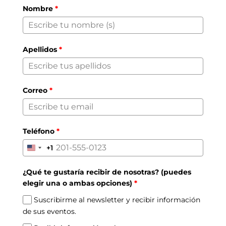
Nombre
*
Apellidos
*
Correo
*
Teléfono
*
+1
United
States
¿Qué te gustaría recibir de nosotras? (puedes
+1
elegir una o ambas opciones)
*
Suscribirme al newsletter y recibir información
de sus eventos.