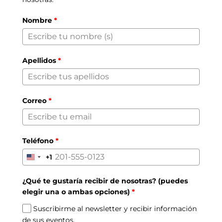
Nombre
*
Apellidos
*
Correo
*
Teléfono
*
+1
United
States
¿Qué te gustaría recibir de nosotras? (puedes
+1
elegir una o ambas opciones)
*
Suscribirme al newsletter y recibir información
de sus eventos.