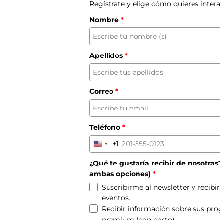
Regístrate y elige cómo quieres inter
Nombre
*
Apellidos
*
Correo
*
Teléfono
*
+1
United
States
¿Qué te gustaría recibir de nosotras
+1
ambas opciones)
*
Suscribirme al newsletter y recibi
eventos.
Recibir información sobre sus pr
premium (con costo).