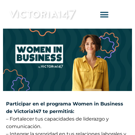
Saltar
al
contenido
Participar en el programa Women in Business
de Victoria147 te permitirá:
– Fortalecer tus capacidades de liderazgo y
comunicación.
– Integrar la sororidad en tus relaciones laborales y