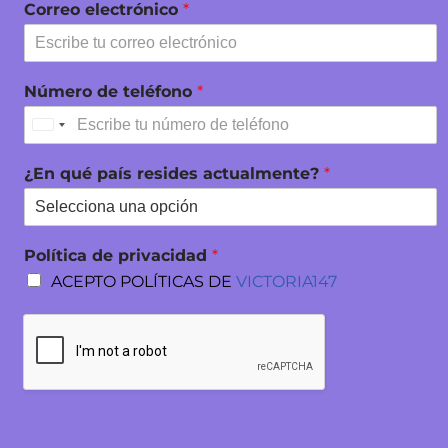
Correo electrónico
*
Número de teléfono
*
United
States
¿En qué país resides actualmente?
*
+1
Política de privacidad
*
ACEPTO POLÍTICAS DE
VICTORIA147