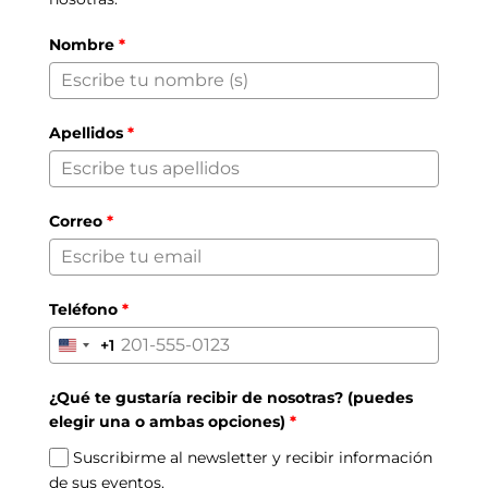
Nombre
*
Apellidos
*
Correo
*
Teléfono
*
+1
United
States
¿Qué te gustaría recibir de nosotras? (puedes
+1
elegir una o ambas opciones)
*
Suscribirme al newsletter y recibir información
de sus eventos.