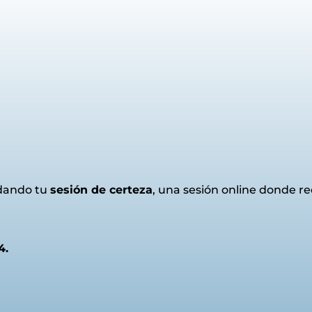
ando tu
sesión de certeza
, una sesión online donde r
4.