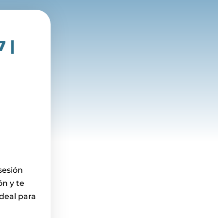
 |
sesión
ón y te
deal para